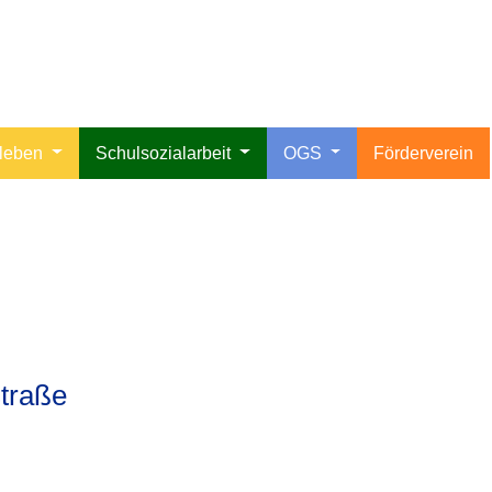
lleben
Schulsozialarbeit
OGS
Förderverein
GS Passstraße
traße