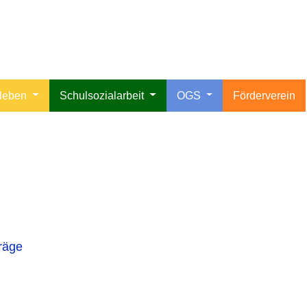
lleben
Schulsozialarbeit
OGS
Förderverein
träge